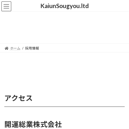
コ
ナ
KaiunSougyou.ltd
ン
ビ
テ
ゲ
ン
ー
採用情報
ツ
シ
へ
ョ
ス
ン
キ
に
ホーム
採用情報
ッ
移
プ
動
アクセス
開運総業株式会社